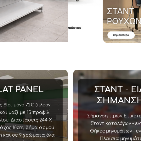
LAT PANEL
ΣΤΑΝΤ - Ε
ΣΗΜΑΝΣ
 Slat μόνο 72€ (πλέον
και μαζί με 15 προφίλ
Σήμανση τιμών, Ετικέτε
νίου. Διαστάσεις 244 Χ
Σταντ καταλόγων - εν
πάχος 18cm, βήμα αρμού
Θήκες μηνυμάτων - ε
m και σε 9 χρώματα όλα
Πλαίσια μηνυμάτ