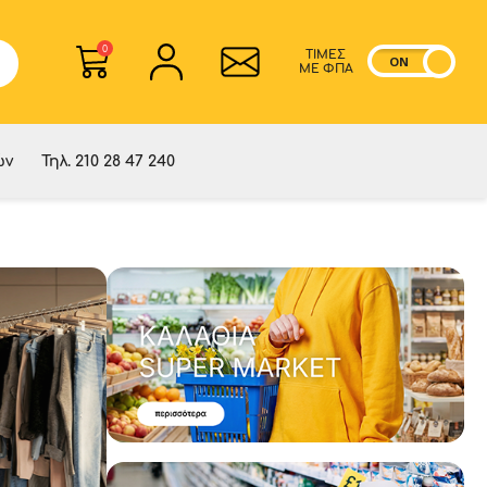
0
ΤΙΜΕΣ
ON
OF
ME ΦΠΑ
ών
Τηλ. 210 28 47 240