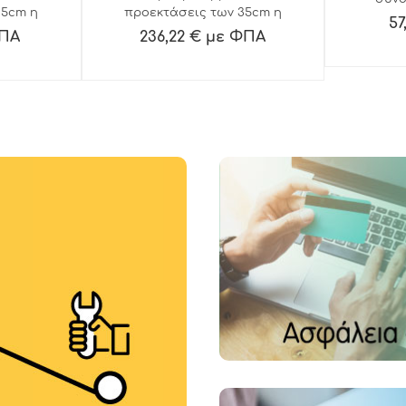
35cm η
προεκτάσεις των 35cm η
νεωτ
57
ς ρόδες
κάθε μία.Μεταλλικές ρόδες
ΦΠΑ
236,22 € με ΦΠΑ
διαχρον
μιζόμενο
με φρένο 80mm. Ρυθμιζόμενο
ήκος 100
ύψος: 110-200cm & μήκος 150
:80kg.
cm. Μέγιστο φορτίο:80kg.
φορά &
Εύκολος στη μεταφορά &
η
αποθήκευση