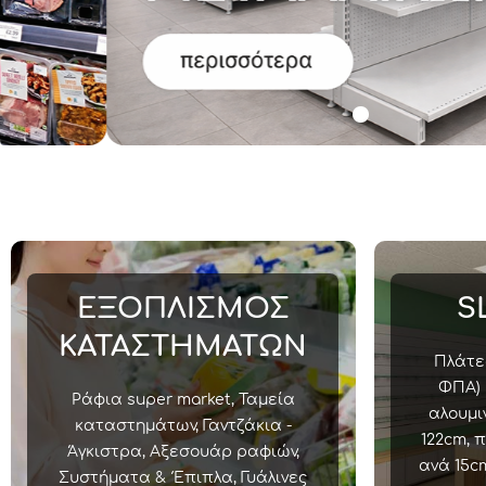
ΠΡΟΣΦΟΡΕΣ
ΕΞΟΠΛΙΣΜΟΣ
S
ΚΑΤΑΣΤΗΜΑΤΩΝ
Πλάτες
ΦΠΑ) 
Ράφια super market, Ταμεία
αλουμι
καταστημάτων, Γαντζάκια -
122cm, 
Άγκιστρα, Αξεσουάρ ραφιών,
ανά 15c
Συστήματα & Έπιπλα, Γυάλινες