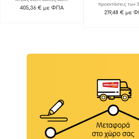
προεκτάσεις των 
Ύψος:180cm.
405,36 € με ΦΠΑ
κάθε μία.Μεταλλικέ
219,48 € με 
με φρένο 80mm. Ρυθ
ύψος: 120-200cm & μ
cm. Μέγιστο φορτίο
Εύκολος στη μετα
αποθήκευσ