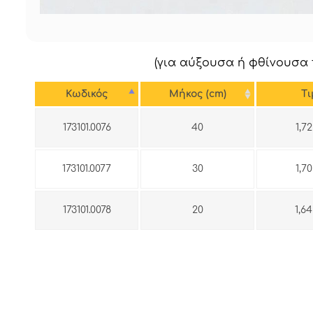
(για αύξουσα ή φθίνουσα 
Κωδικός
Μήκος (cm)
Tι
173101.0076
40
1,7
173101.0077
30
1,7
173101.0078
20
1,6