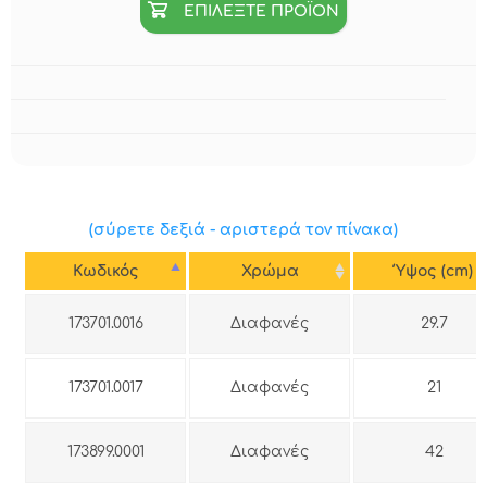
ΕΠΙΛΕΞΤΕ ΠΡΟΪΟΝ
(σύρετε δεξιά - αριστερά τον πίνακα)
Κωδικός
Χρώμα
Ύψος (cm)
173701.0016
Διαφανές
29.7
173701.0017
Διαφανές
21
173899.0001
Διαφανές
42