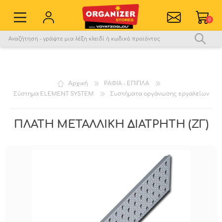
0
Εγγραφή νέου χρήστη
Σύνδεση
Αγαπημένα
0
Αρχική
ΡΑΦΙΑ - ΕΠΙΠΛΑ
Σύστημα ELEMENT SYSTEM
Συστήματα οργάνωσης εργαλείων
Σύγκριση
ΠΛΑΤΗ ΜΕΤΑΛΛΙΚΗ ΔΙΑΤΡΗΤΗ (ΖΓ)