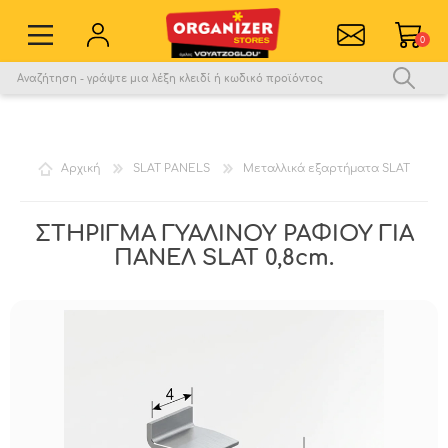
0
Εγγραφή νέου χρήστη
Σύνδεση
Αγαπημένα
0
Αρχική
SLAT PANELS
Μεταλλικά εξαρτήματα SLAT
Σύγκριση
ΣΤΗΡΙΓΜΑ ΓΥΑΛΙΝΟΥ ΡΑΦΙΟΥ ΓΙΑ
ΠΑΝΕΛ SLAT 0,8cm.