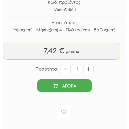
Κωδ. προϊόντος:
176609.5863
Διαστάσεις:
Ύψος(cm) - Μήκος(cm) 4 - Πλάτος(cm) - Βάθος(cm)
7,42 €
με ΦΠΑ
Ποσότητα:
ΑΓΟΡΑ