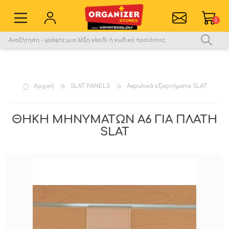
0
Εγγραφή νέου χρήστη
Σύνδεση
Αγαπημένα
0
Αρχική
SLAT PANELS
Ακρυλικά εξαρτήματα SLAT
Σύγκριση
ΘΗΚΗ ΜΗΝΥΜΑΤΩΝ A6 ΓΙΑ ΠΛΑΤΗ
SLAT