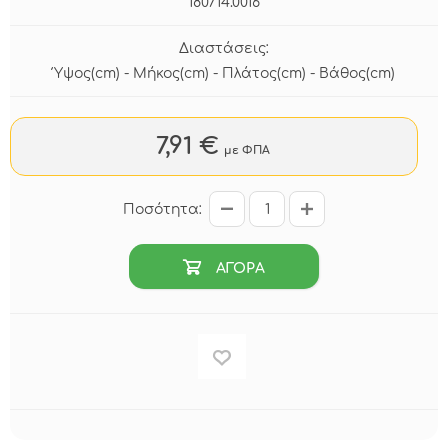
180714.0016
Διαστάσεις:
Ύψος(cm) - Μήκος(cm) - Πλάτος(cm) - Βάθος(cm)
7,91 €
με ΦΠΑ
Ποσότητα:
ΑΓΟΡΑ