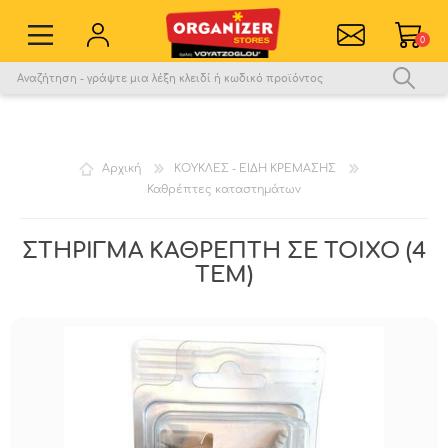
0
Εγγραφή νέου χρήστη
Σύνδεση
Αγαπημένα
0
Αρχική
ΚΟΥΚΛΕΣ - ΕΙΔΗ ΚΡΕΜΑΣΗΣ
Καθρέπτες καταστημάτων
Σύγκριση
ΣΤΗΡΙΓΜΑ ΚΑΘΡΕΠΤΗ ΣΕ ΤΟΙΧΟ (4
ΤΕΜ)