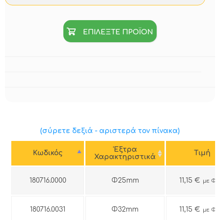
ΕΠΙΛΕΞΤΕ ΠΡΟΪΟΝ
(σύρετε δεξιά - αριστερά τον πίνακα)
'Εξτρα
Κωδικός
Tιμή
Χαρακτηριστικά
180716.0000
Φ25mm
11,15 €
με Φ
180716.0031
Φ32mm
11,15 €
με Φ