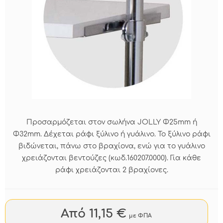
Προσαρμόζεται στον σωλήνα JOLLY Φ25mm ή
Φ32mm. Δέχεται ράφι ξύλινο ή γυάλινο. Το ξύλινο ράφι
βιδώνεται, πάνω στο βραχίονα, ενώ για το γυάλινο
χρειάζονται βεντούζες (κωδ.160207.0000). Για κάθε
ράφι χρειάζονται 2 βραχίονες.
Από 11,15 €
με ΦΠΑ