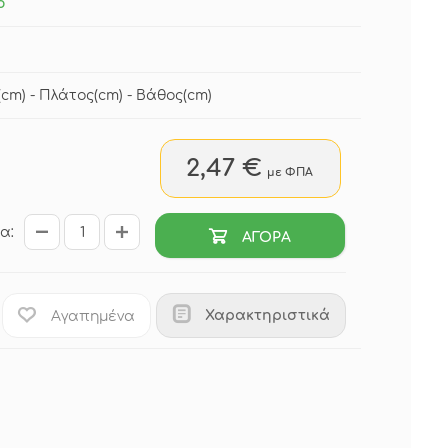
ο
cm) - Πλάτος(cm) - Βάθος(cm)
2,47 €
με ΦΠΑ
α:
ΑΓΟΡΑ
Χαρακτηριστικά
Αγαπημένα