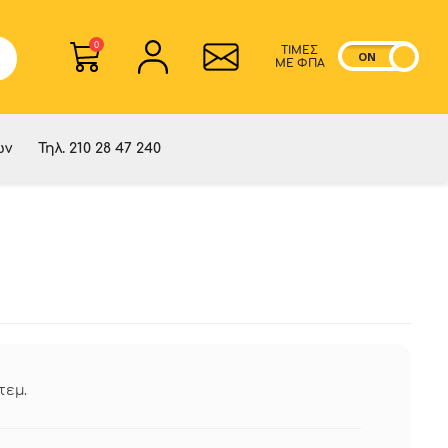
0
ΤΙΜΕΣ
ON
OF
ME ΦΠΑ
ών
Τηλ. 210 28 47 240
τεμ.