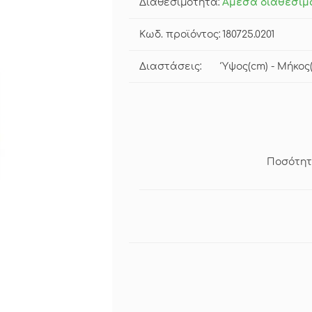
Διαθεσιμότητα:
Άμεσα διαθέσιμ
Κωδ. προϊόντος:
180725.0201
Διαστάσεις:
Ύψος(cm) - Μήκος(
Ποσότητ