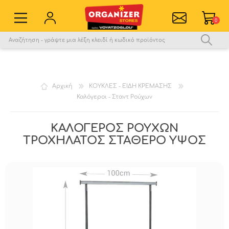
0
Εγγραφή νέου χρήστη
Σύνδεση
Αγαπημένα
0
Αρχική
ΚΟΥΚΛΕΣ - ΕΙΔΗ ΚΡΕΜΑΣΗΣ
Καλόγεροι - Σταντ Ρούχων
Σύγκριση
ΚΑΛΟΓΕΡΟΣ ΡΟΥΧΩΝ
ΤΡΟΧΗΛΑΤΟΣ ΣΤΑΘΕΡΟ ΥΨΟΣ