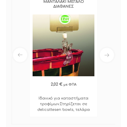
ΜΑΝΤΑΛΑΚΙ ΜΕΓΑΛΟ
ΔΙΑΦΑΝΕΣ
2,02 €
με ΦΠΑ
Ιδανικό για καταστήματα
τροφίμων.Στηρίζεται σε
delicattesen bowls, τελάρα
μαναβικής και κάθε είδους
εμπορεύματα που χρειάζονται
σήμανση & προβολή. Ειναι