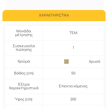
κατάλληλο και για τα ράφια
των φαρμακείων.Ιδανικό για
καλόγερους ρούχων(σταντ
ΧΑΡΑΚΤΗΡΙΣΤΙΚΑ
ρούχων) και συστήματα
ραφιών με σωλήνες.
Μονάδα
ΤΕΜ
μέτρησης
Συσκευασία
1
πώλησης
Χρώμα
Χρυσό
Βάθος (cm)
50
'Εξτρα
Επεκτεινόμενος
Χαρακτηριστικά
Ύψος (cm)
200