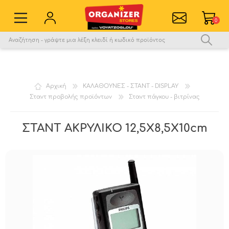
0
Εγγραφή νέου χρήστη
Σύνδεση
Αγαπημένα
0
Αρχική
ΚΑΛΑΘΟΥΝΕΣ - ΣΤΑΝΤ - DISPLAY
Σταντ προβολής προϊόντων
Σταντ πάγκου - βιτρίνας
Σύγκριση
ΣΤΑΝΤ ΑΚΡΥΛΙΚΟ 12,5Χ8,5Χ10cm