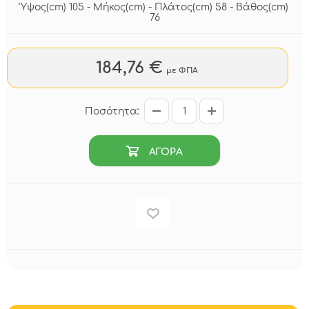
Ύψος(cm) 105 - Μήκος(cm) - Πλάτος(cm) 58 - Βάθος(cm)
76
184,76 €
με ΦΠΑ
Ποσότητα:
ΑΓΟΡΑ