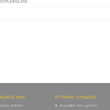
ΚΟ/PLEXIGLASS
ΙΑΣΜΟΣ ΜΟΥ
ΕΓΓΡΑΦΗ - ΣΥΝΔΕΣΗ
ορίες πελάτη
Εγγραφή νέου χρήστη