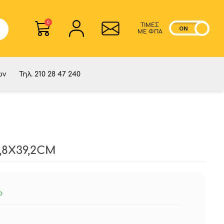
0
ΤΙΜΕΣ
ON
OF
ME ΦΠΑ
ών
Τηλ. 210 28 47 240
8Χ39,2CM
ο