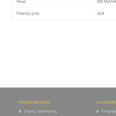
Υλικό
ΜΕΤΑΛΛΙ
Πλάτος (cm)
36.8
ΠΛΗΡΟΦΟΡΙΕΣ
Ο ΛΟΓΑΡ
Συχνές ερωτήσεις
Πληροφ