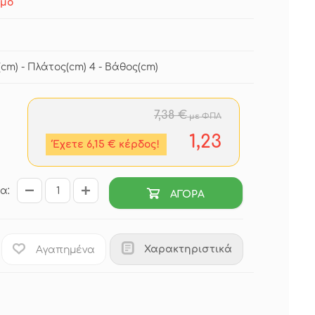
ιμο
cm) - Πλάτος(cm) 4 - Βάθος(cm)
7,38 €
με ΦΠΑ
1,23
Έχετε 6,15 € κέρδος!
α:
ΑΓΟΡΑ
Χαρακτηριστικά
Αγαπημένα