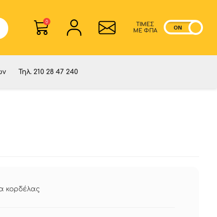
0
ΤΙΜΕΣ
ON
OF
ME ΦΠΑ
ών
Τηλ. 210 28 47 240
α κορδέλας