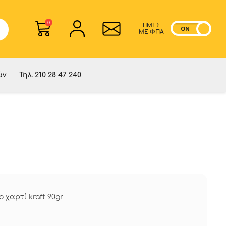
0
ΤΙΜΕΣ
ON
OF
ME ΦΠΑ
ών
Τηλ. 210 28 47 240
 χαρτί kraft 90gr