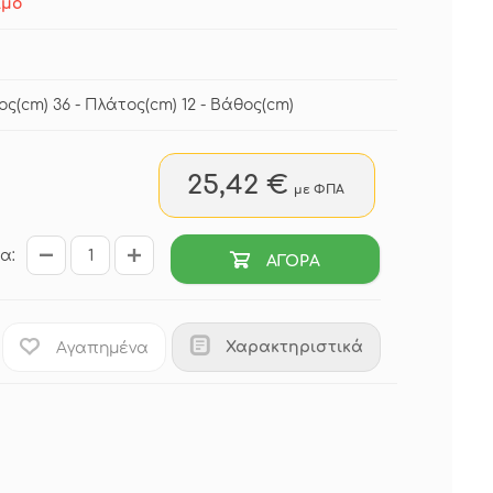
ιμο
ος(cm) 36 - Πλάτος(cm) 12 - Βάθος(cm)
25,42 €
με ΦΠΑ
α:
ΑΓΟΡΑ
Χαρακτηριστικά
Αγαπημένα