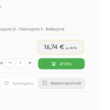
ο
ος(cm) 12 - Πλάτος(cm) 3 - Βάθος(cm)
16,74 €
με ΦΠΑ
α:
ΑΓΟΡΑ
Χαρακτηριστικά
Αγαπημένα