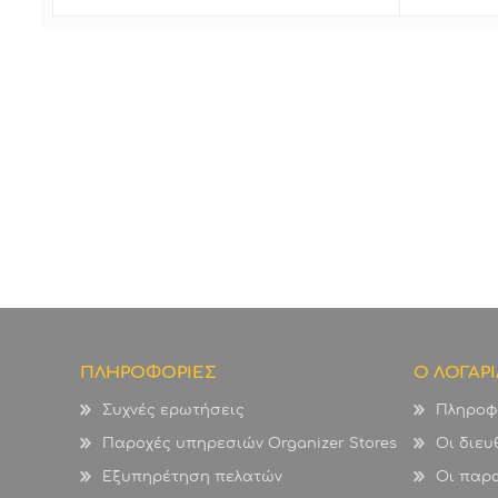
ΠΛΗΡΟΦΟΡΙΕΣ
Ο ΛΟΓΑΡ
Συχνές ερωτήσεις
Πληροφ
Παροχές υπηρεσιών Organizer Stores
Οι διευ
Εξυπηρέτηση πελατών
Οι παρα