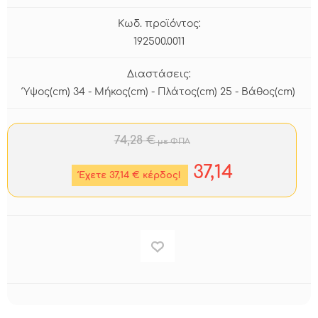
Κωδ. προϊόντος:
192500.0011
Διαστάσεις:
Ύψος(cm) 34 - Μήκος(cm) - Πλάτος(cm) 25 - Βάθος(cm)
74,28 €
με ΦΠΑ
37,14
Έχετε 37,14 € κέρδος!