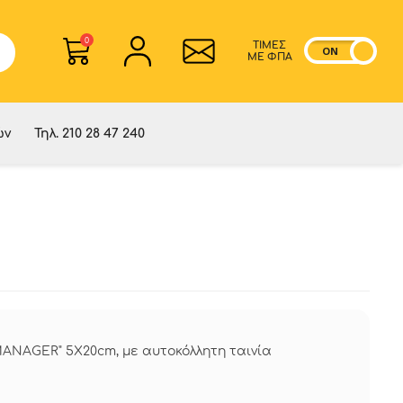
0
ΤΙΜΕΣ
ON
OF
ME ΦΠΑ
ών
Τηλ. 210 28 47 240
MANAGER" 5Χ20cm, με αυτοκόλλητη ταινία