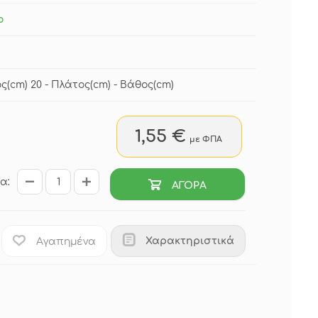
ο
ς(cm) 20 - Πλάτος(cm) - Βάθος(cm)
1,55 €
με ΦΠΑ
α:
ΑΓΟΡΑ
Χαρακτηριστικά
Αγαπημένα