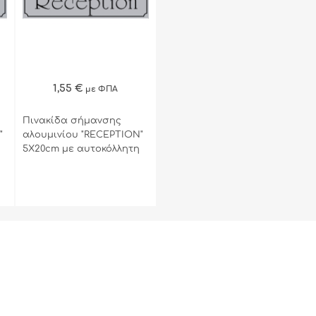
ΓΡΗΓΟΡΗ ΑΓΟΡΑ
1,55 €
με ΦΠΑ
Πινακίδα σήμανσης
"
αλουμινίου "RECEPTION"
5X20cm με αυτοκόλλητη
ταινία διπλής όψεως.