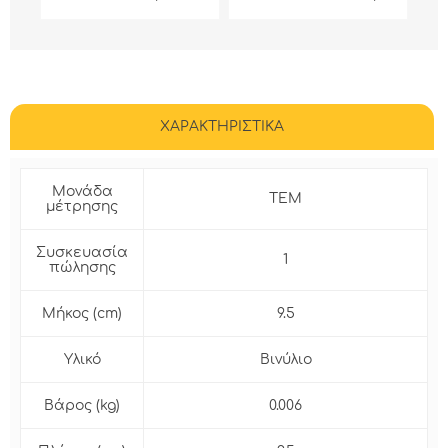
αυτοκόλλητη ταινία
αυτοκόλλητη ταινία
διπλής όψεως.
διπλής όψεως.
ΧΑΡΑΚΤΗΡΙΣΤΙΚΑ
Μονάδα
ΤΕΜ
μέτρησης
Συσκευασία
1
πώλησης
Μήκος (cm)
9.5
Υλικό
Βινύλιο
Βάρος (kg)
0.006