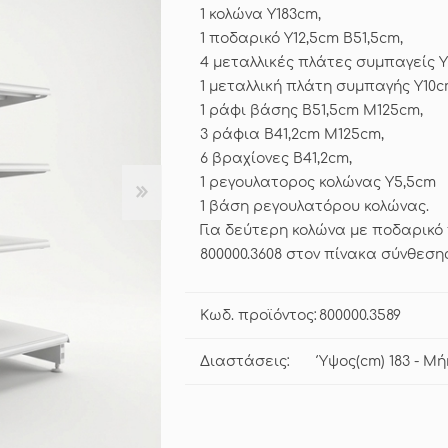
1 κολώνα Υ183cm,
1 ποδαρικό Υ12,5cm Β51,5cm,
4 μεταλλικές πλάτες συμπαγείς 
1 μεταλλική πλάτη συμπαγής Υ10
1 ράφι βάσης Β51,5cm Μ125cm,
3 ράφια Β41,2cm Μ125cm,
6 βραχίονες Β41,2cm,
1 ρεγουλατορος κολώνας Υ5,5cm
1 βάση ρεγουλατόρου κολώνας.
Για δεύτερη κολώνα με ποδαρικό
800000.3608 στον πίνακα σύνθεσ
Κωδ. προϊόντος:
800000.3589
Διαστάσεις:
Ύψος(cm) 183 - Μή