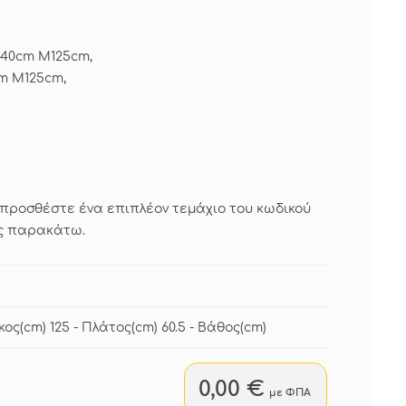
Υ40cm Μ125cm,
cm Μ125cm,
 προσθέστε ένα επιπλέον τεμάχιο του κωδικού
ης παρακάτω.
κος(cm) 125 - Πλάτος(cm) 60.5 - Βάθος(cm)
0,00 €
με ΦΠΑ