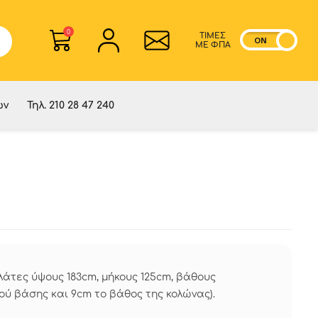
0
ΤΙΜΕΣ
ON
OF
ME ΦΠΑ
ών
Τηλ. 210 28 47 240
άτες ύψους 183cm, μήκους 125cm, βάθους
ιού βάσης και 9cm το βάθος της κολώνας).