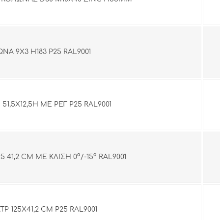
ΝΑ 9Χ3 Η183 Ρ25 RAL9001
51,5Χ12,5Η ΜΕ ΡΕΓ Ρ25 RAL9001
 41,2 CM ΜΕ ΚΛΙΣΗ 0°/-15° RAL9001
ΤΡ 125Χ41,2 CM Ρ25 RAL9001