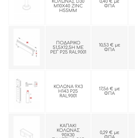
ΚΟΛΩΝΑΣ D30
0,40 € με
Μ10Χ40 ZINC
ΦΠΑ
Η55ΜΜ
ΠΟΔΑΡΙΚΟ
10,53 € με
51,5Χ12,5Η ΜΕ
ΦΠΑ
ΡΕΓ Ρ25 RAL9001
ΚΟΛΩΝΑ 9Χ3
17,56 € με
Η143 Ρ25
ΦΠΑ
RAL9001
ΚΑΠΑΚΙ
ΚΟΛΩΝΑΣ
0,29 € με
90Χ30
ΦΠΑ