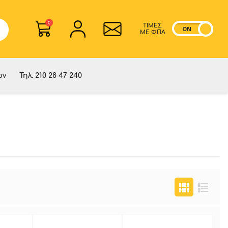
0
ΤΙΜΕΣ
ON
OF
ME ΦΠΑ
ών
Τηλ. 210 28 47 240