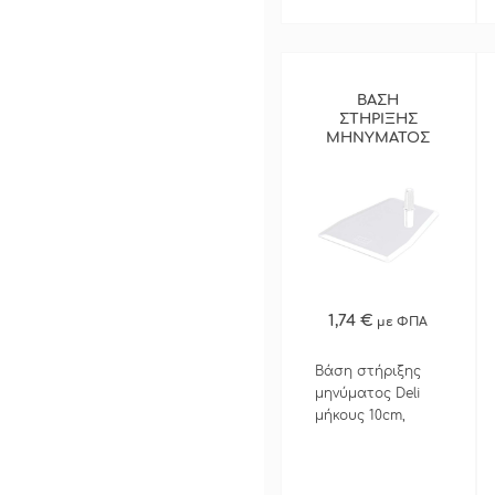
ΒΑΣΗ
ΣΤΗΡΙΞΗΣ
ΜΗΝΥΜΑΤΟΣ
DELI ΛΕΥΚΗ
ΠΕΡΙΣΣΟΤΕΡΑ
1,74 €
με ΦΠΑ
ΓΡΗΓΟΡΗ ΑΓΟΡΑ
Βάση στήριξης
μηνύματος Deli
μήκους 10cm,
βάθους 8cm,
λευκή. Δέχεται το
stick στήριξης