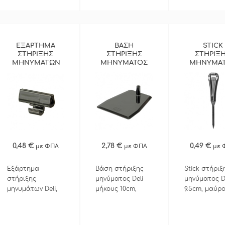
ενώ μπορεί να
μηνύματος.Πρόσθέστε
μηνύματος.
κοπεί εύκολα
εύκαμπτη θήκη
εύκαμπτη θ
στην επιθυμητή
μηνύματος σε 2
μηνύματος σ
διάσταση.
μεγέθη με
μεγέθη με
κωδ.173701.0061 &
κωδ.173701.0
ΕΞΑΡΤΗΜΑ
ΒΑΣΗ
STICK
ΣΤΗΡΙΞΗΣ
ΣΤΗΡΙΞΗΣ
ΣΤΗΡΙΞ
173701.0062.
173701.0062.
ΜΗΝΥΜΑΤΩΝ
ΜΗΝΥΜΑΤΟΣ
ΜΗΝΥΜΑ
Κατάλληλο για
Κατάλληλο γ
DELI ΜΑΥΡΟ
DELI ΜΑΥΡΗ
DELI ΜΑ
χρήση σε ψυγεία
χρήση σε ψυ
αλλαντικών,
αλλαντικών,
ΠΕΡΙΣΣΟΤΕΡΑ
ΠΕΡΙΣΣΟΤΕΡΑ
ΠΕΡΙΣΣΟΤ
τυριών &
τυριών &
καταστημάτων
καταστημάτ
τροφιμων.
τροφιμων.
0,48 €
2,78 €
0,49 €
με ΦΠΑ
με ΦΠΑ
με 
ΓΡΗΓΟΡΗ ΑΓΟΡΑ
ΓΡΗΓΟΡΗ ΑΓΟΡΑ
ΓΡΗΓΟΡΗ Α
Εξάρτημα
Βάση στήριξης
Stick στήριξ
στήριξης
μηνύματος Deli
μηνύματος De
μηνυμάτων Deli,
μήκους 10cm,
9.5cm, μαύρο
μαύρο.Τοποθετείται
βάθους 8cm,
Τοποθετείτα
στο stick
μαύρη. Δέχεται
στην βάση De
στήριξης
το stick στήριξης
κωδ.173498.0