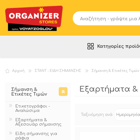
Κατηγορίες προϊό
ΡΑΦΙΑ - ΕΠΙΠΛΑ
Αρχική
ΣΤΑΝΤ - ΕΙΔΗ ΣΗΜΑΝΣΗΣ
Σήμανση & Ετικέτες Τιμών
SLAT PANELS
ΕΞΟΠΛΙΣΜΟΣ ΑΠΟΘΗΚΗΣ
Εξαρτήματα &
Σήμανση &
ΚΑΛΑΘΟΥΝΕΣ - ΣΤΑΝΤ - DISPLAY
Ετικέτες Τιμών
ΚΟΥΚΛΕΣ - ΕΙΔΗ ΚΡΕΜΑΣΗΣ
Ετικετογράφοι -
Αναλώσιμα
ΣΤΑΝΤ - ΕΙΔΗ ΣΗΜΑΝΣΗΣ
Ταξινόμηση ανά
Εξαρτήματα &
ΚΑΡΟΤΣΙΑ - ΚΑΛΑΘΙΑ
Αξεσουάρ σήμανσης
ΣΑΚΟΥΛΕΣ - ΣΥΣΚΕΥΑΣΙΑ
Είδη σήμανσης για
ράφια
ΧΡΗΣΙΜΑ ΠΡΟΪΟΝΤΑ