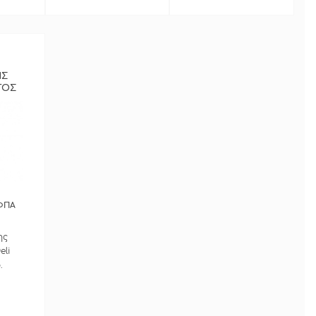
Πρόσθέστε
κωδ.173498.0032.
στήριξης με
ήκη
κωδ.173498.0030.
ε 2
061 &
ΗΣ
ΤΟΣ
ια
ΥΡΟ
γεία
ΕΡΑ
ων
ΦΠΑ
ΓΟΡΑ
ης
li
.
ι
li με
042