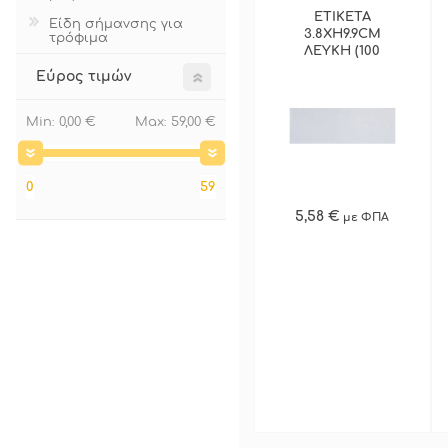
ΕΤΙΚΕΤΑ
Είδη σήμανσης για
ΠΡΟΣΦΟΡΕΣ
3.8XH9.9CM
τρόφιμα
ΛΕΥΚΗ (100
ΤΕΜ)
Εύρος τιμών
ΠΕΡΙΣΣΟΤΕΡΑ
Min:
0,00 €
Max:
59,00 €
0
59
5,58 €
με ΦΠΑ
ΓΡΗΓΟΡΗ ΑΓΟΡΑ