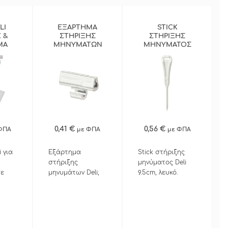
ο με
στην επιθυμητή
ς
διάσταση.
δικό
LI
ΕΞΑΡΤΗΜΑ
STICK
 &
ΣΤΗΡΙΞΗΣ
ΣΤΗΡΙΞΗΣ
ΜΑ
ΜΗΝΥΜΑΤΩΝ
ΜΗΝΥΜΑΤΟΣ
ΙΞΗ
DELI ΛΕΥΚΟ
DELI ΛΕΥΚΟ
ΤΟΣ
ΠΕΡΙΣΣΟΤΕΡΑ
ΠΕΡΙΣΣΟΤΕΡΑ
0,41 €
0,56 €
ΦΠΑ
με ΦΠΑ
με ΦΠΑ
ΓΡΗΓΟΡΗ ΑΓΟΡΑ
ΓΡΗΓΟΡΗ ΑΓΟΡΑ
 για
Εξάρτημα
Stick στήριξης
στήριξης
μηνύματος Deli
σε
μηνυμάτων Deli,
9.5cm, λευκό.
.
λευκό.Τοποθετείται
Τοποθετείται
 από
στο stick
στην βάση Deli με
 stick
στήριξης
κωδ.173498.0031
τημα
μημύματος για
και δέχεται το
βάση Deli με
εξάρτημα