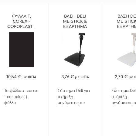
Συνδυάστε τ
τις πλαστικέ
θήκες με κω
ΦΥΛΛΑ Τ.
ΒΑΣΗ DELI
ΒΑΣΗ DE
COREX -
ΜΕ STICK &
ΜΕ STICK
173701.0061 &
COROPLAST -
ΕΞΑΡΤΗΜΑ
ΕΞΑΡΤΗ
173701.0062.
ΜΑΥΡΟ - Α5 -
ΓΙΑ ΣΤΗΡΙΞΗ
ΓΙΑ ΣΤΗΡ
ΣΕΤ 5ΤΜΧ
ΜΗΝΥΜΑΤΟΣ
ΜΗΝΥΜΑ
ΠΕΡΙΣΣΟΤΕΡΑ
ΜΑΥΡΗ
ΛΕΥΚΗ
10,54 €
3,76 €
2,70 €
με ΦΠΑ
με ΦΠΑ
με 
ΓΡΗΓΟΡΗ ΑΓΟΡΑ
Το φύλλο τ. corex
Σύστημα Deli για
Σύστημα Deli
- coroplast (
στήριξη
στήριξη
φύλλο
μηνύματος σε
μηνύματος 
πολυπροπυλένιου
μάυρο χρώμα.
λευκό χρώμα
) έχει πάχος 3mm
Αποτελείται από
Αποτελείται
και είναι επίσης
την βάση, το stick
την βάση, το
κατάλληλο για
και το εξάρτημα
και το εξάρ
εξωτερική χρήση,
στήριξης
στήριξης