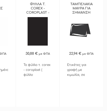
ΦΥΛΛΑ Τ.
ΤΑΜΠΕΛΑΚΙΑ
ΗΣ
COREX -
ΜΑΥΡΑ ΓΙΑ
COROPLAST -
ΣΗΜΑΝΣΗ
ΚΗ
ΜΑΥΡΟ - Α3 -
ΤΙΜΩΝ ΣΕΤ
ΕΚ.
ΣΕΤ 5ΤΜΧ
10ΤΜΧ
ΕΡΑ
ΠΕΡΙΣΣΟΤΕΡΑ
ΠΕΡΙΣΣΟΤΕΡΑ
30,88 €
22,94 €
 ΦΠΑ
με ΦΠΑ
με ΦΠΑ
ΓΟΡΑ
ΓΡΗΓΟΡΗ ΑΓΟΡΑ
Το φύλλο τ. corex
Ετικέτες για
ημένο
- coroplast (
γραφή με
φύλλο
κιμωλία, σε
τιμής
πολυπροπυλένιου
μαύρο χρώμα
 των
) έχει πάχος 3mm
7x5cm.
ας
και είναι επίσης
 του
κατάλληλο για
ος ή
εξωτερική χρήση,
ενώ μπορεί να
κοπεί εύκολα