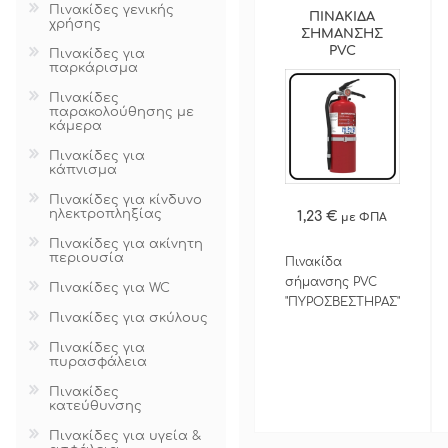
Πινακίδες γενικής
ΠΙΝΑΚΙΔΑ
χρήσης
ΠΡΟΣΦΟΡΕΣ
ΣΗΜΑΝΣΗΣ
PVC
Πινακίδες για
παρκάρισμα
"ΠΥΡΟΣΒΕΣΤΗΡΑΣ"
9,5 Χ 9,5 CΜ
Πινακίδες
ΠΕΡΙΣΣΟΤΕΡΑ
παρακολούθησης με
κάμερα
Πινακίδες για
κάπνισμα
Πινακίδες για κίνδυνο
ηλεκτροπληξίας
1,23 €
με ΦΠΑ
ΓΡΗΓΟΡΗ ΑΓΟΡΑ
Πινακίδες για ακίνητη
περιουσία
Πινακίδα
σήμανσης PVC
Πινακίδες για WC
"ΠΥΡΟΣΒΕΣΤΗΡΑΣ"
Πινακίδες για σκύλους
9,5Χ9,5cm με
αυτοκόλλητη
Πινακίδες για
ταινία διπλής
πυρασφάλεια
όψεως
Πινακίδες
κατεύθυνσης
Πινακίδες για υγεία &