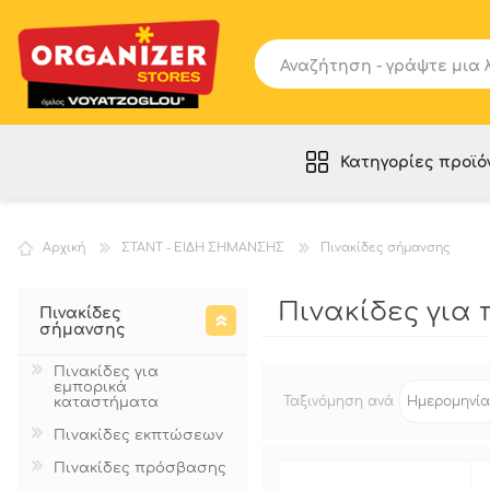
Κατηγορίες προϊό
ΡΑΦΙΑ - ΕΠΙΠΛΑ
Αρχική
ΣΤΑΝΤ - ΕΙΔΗ ΣΗΜΑΝΣΗΣ
Πινακίδες σήμανσης
SLAT PANELS
ΕΞΟΠΛΙΣΜΟΣ ΑΠΟΘΗΚΗΣ
Πινακίδες για
Πινακίδες
ΚΑΛΑΘΟΥΝΕΣ - ΣΤΑΝΤ - DISPLAY
σήμανσης
ΚΟΥΚΛΕΣ - ΕΙΔΗ ΚΡΕΜΑΣΗΣ
Πινακίδες για
εμπορικά
ΣΤΑΝΤ - ΕΙΔΗ ΣΗΜΑΝΣΗΣ
Ταξινόμηση ανά
καταστήματα
ΚΑΡΟΤΣΙΑ - ΚΑΛΑΘΙΑ
Πινακίδες εκπτώσεων
ΣΑΚΟΥΛΕΣ - ΣΥΣΚΕΥΑΣΙΑ
Πινακίδες πρόσβασης
ΧΡΗΣΙΜΑ ΠΡΟΪΟΝΤΑ