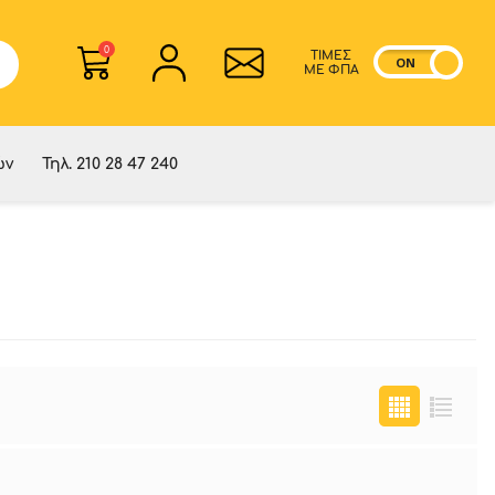
0
ΤΙΜΕΣ
ON
OF
ME ΦΠΑ
ών
Τηλ. 210 28 47 240