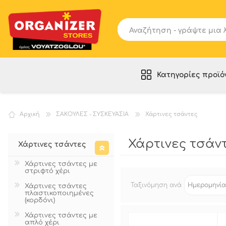
Κατηγορίες προϊό
ΡΑΦΙΑ - ΕΠΙΠΛΑ
Αρχική
ΣΑΚΟΥΛΕΣ - ΣΥΣΚΕΥΑΣΙΑ
Χάρτινες τσάντες
SLAT PANELS
ΕΞΟΠΛΙΣΜΟΣ ΑΠΟΘΗΚΗΣ
Χάρτινες τσάντ
Χάρτινες τσάντες
ΚΑΛΑΘΟΥΝΕΣ - ΣΤΑΝΤ - DISPLAY
Χάρτινες τσάντες με
ΚΟΥΚΛΕΣ - ΕΙΔΗ ΚΡΕΜΑΣΗΣ
στριφτό χέρι
ΣΤΑΝΤ - ΕΙΔΗ ΣΗΜΑΝΣΗΣ
Ταξινόμηση ανά
Χάρτινες τσάντες
πλαστικοποιημένες
ΚΑΡΟΤΣΙΑ - ΚΑΛΑΘΙΑ
(κορδόνι)
ΣΑΚΟΥΛΕΣ - ΣΥΣΚΕΥΑΣΙΑ
Χάρτινες τσάντες με
απλό χέρι
ΧΡΗΣΙΜΑ ΠΡΟΪΟΝΤΑ