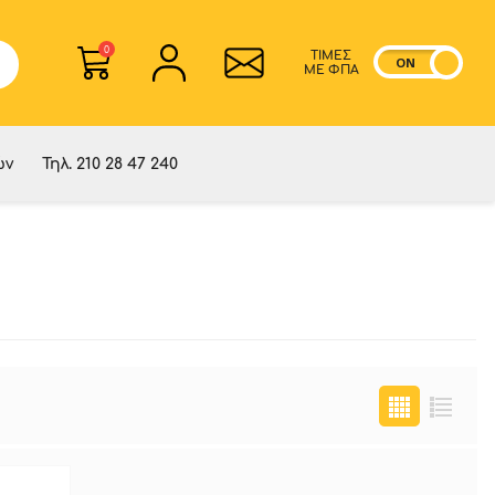
0
ΤΙΜΕΣ
ON
OF
ME ΦΠΑ
ών
Τηλ. 210 28 47 240