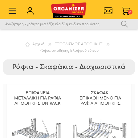
0
Εγγραφή νέου χρήστη
Σύνδεση
Αρχική
ΕΞΟΠΛΙΣΜΟΣ ΑΠΟΘΗΚΗΣ
Ράφια αποθήκης Ελαφρού τύπου
Αγαπημένα
0
Σύγκριση
Ράφια - Σκαφάκια - Διαχωριστικά
ΕΠΙΦΑΝΕΙΑ
ΣΚΑΦΑΚΙ
ΜΕΤΑΛΛΙΚΗ ΓΙΑ ΡΑΦΙΑ
ΕΠΙΚΑΘΗΜΕΝΟ ΓΙΑ
ΑΠΟΘΗΚΗΣ UNIRACK
ΡΑΦΙΑ ΑΠΟΘΗΚΗΣ
UNIRACK